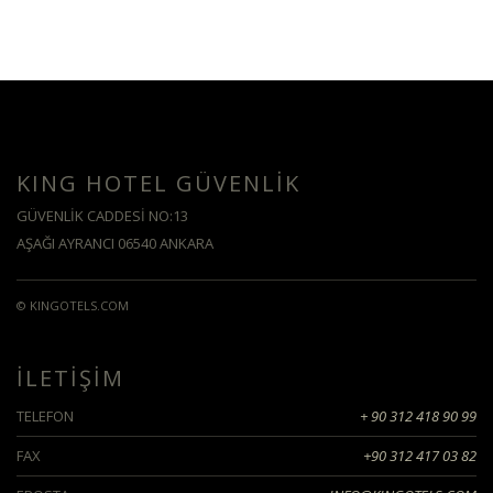
KING HOTEL GÜVENLİK
GÜVENLIK CADDESI NO:13
AŞAĞI AYRANCI 06540 ANKARA
© KINGOTELS.COM
İLETİŞİM
TELEFON
+ 90 312 418 90 99
FAX
+90 312 417 03 82